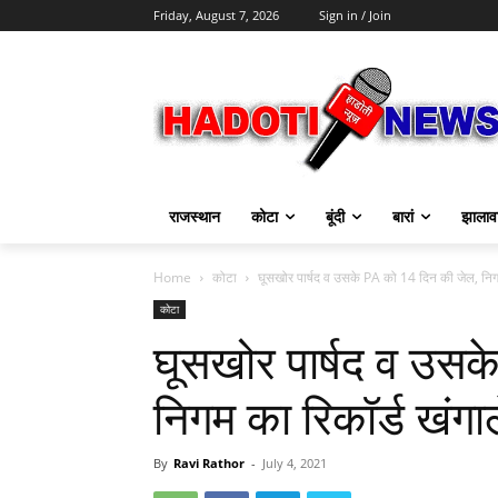
Friday, August 7, 2026
Sign in / Join
राजस्थान
कोटा
बूंदी
बारां
झालाव
Home
कोटा
घूसखोर पार्षद व उसके PA को 14 दिन की जेल, निग
कोटा
घूसखोर पार्षद व उसक
निगम का रिकॉर्ड खंग
By
Ravi Rathor
-
July 4, 2021