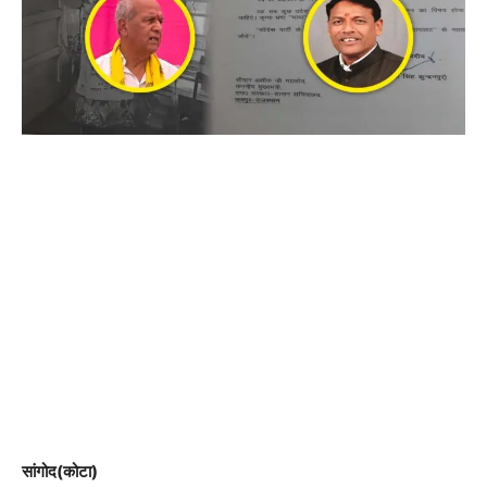
सांगोद(कोटा)