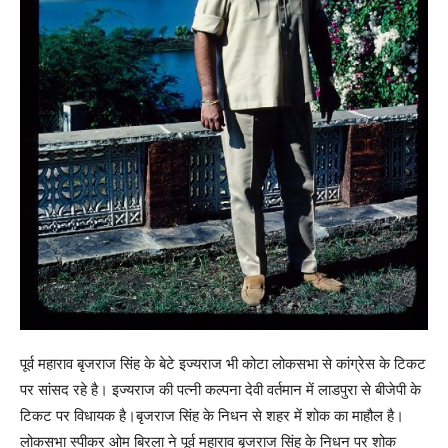
पूर्व महाराव बृजराज सिंह के बेटे इज्यराज भी कोटा लोकसभा से कांग्रेस के टिकट
पर सांसद रहे है। इज्यराज की पत्नी कल्पना देवी वर्तमान में लाडपुरा से बीजेपी के
टिकट पर विधायक है।बृजराज सिंह के निधन से शहर में शोक का माहौल है।
लोकसभा स्पीकर ओम बिरला ने पूर्व महाराव बृजराज सिंह के निधन पर शोक