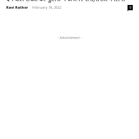
Ravi Rathor
-
February 18, 2022
0
- Advertisment -