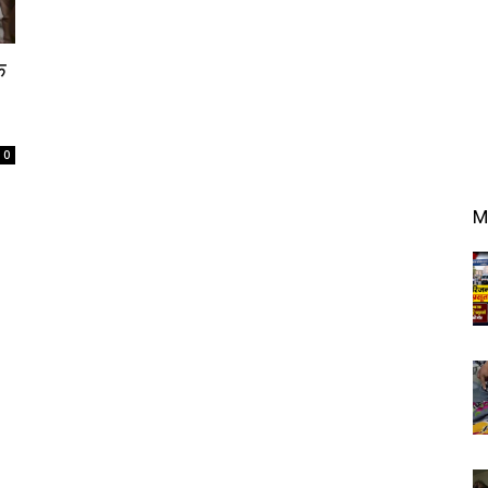
क
0
M