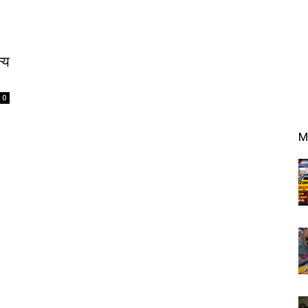
्य
0
M