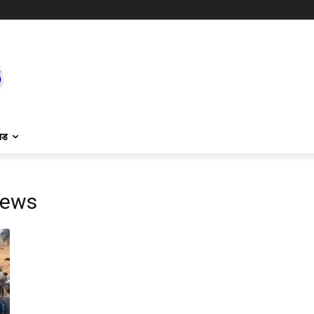
ाड
news