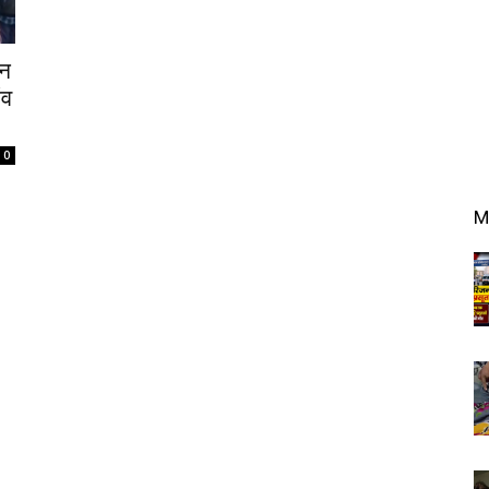
सन
ंव
0
M