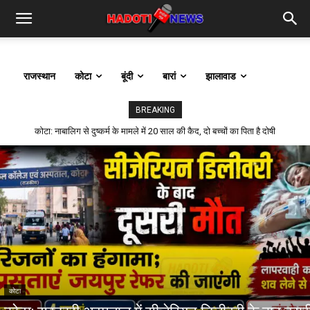
राजस्थान
कोटा
बूंदी
बारां
झालावाड
BREAKING
कोटा: 22 वर्षीय डिलीवरी बॉय ने घर में फंदा लगाकर की आत्महत्या, कारणों की जांच में जुटी
पुलिस
कोटा